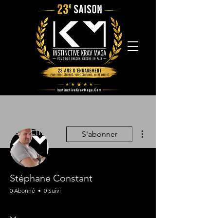
Plus d'actions
S'abonner
Stéphane Constant
0 Abonné
0 Suivi