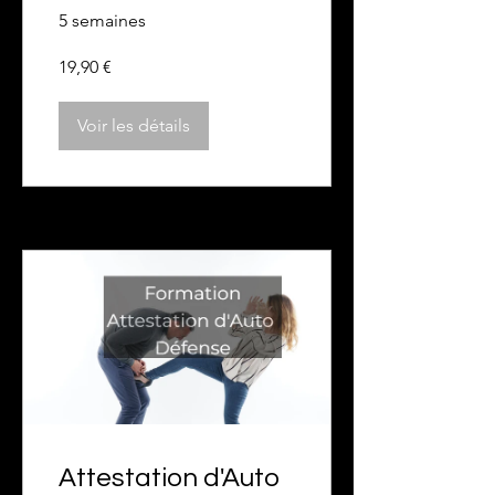
1 Instinctive Krav
5 semaines
Maga
19,90 €
Voir les détails
Attestation d'Auto