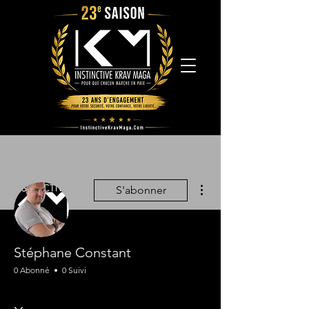
Plus d'actions
S'abonner
Stéphane Constant
0 Abonné
0 Suivi