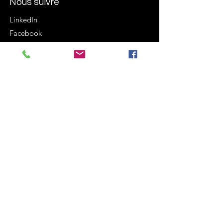
Nous suivre
LinkedIn
Facebook
Instagram
Termes et conditions
Politique de cookies
Mentions légales
Politique de confidentialité