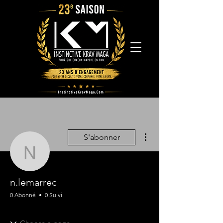
Plus d'actions
S'abonner
n.lemarrec
n.lemarrec
0 Abonné
0 Suivi