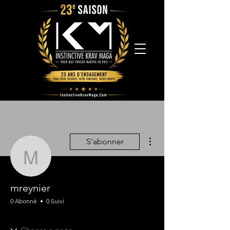
Plus d'actions
S'abonner
mreynier
mreynier
0 Abonné
0 Suivi