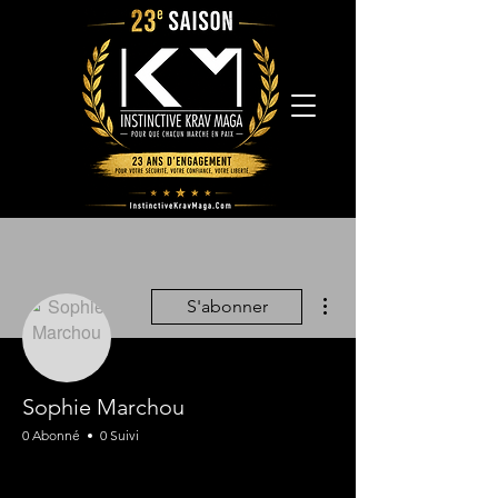
Plus d'actions
S'abonner
Sophie Marchou
0 Abonné
0 Suivi
Assistant
+
4