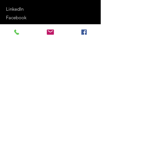
LinkedIn
Facebook
Instagram
Termes et conditions
Politique de cookies
Mentions légales
Politique de confidentialité