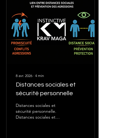
allant de situations
spontanées dans l’espace
public à des dispositifs
hautement organisés pour
protéger des
personnalités. Défendre un
inconnu dans la rue relève
souvent d’une réaction
immédiate...
8 avr. 2026
∙
4
min
Distances sociales et
sécurité personnelle
Distances sociales et
sécurité personnelle.
Distances sociales et
sécurité personnelle. Dans
les sociétés
contemporaines,