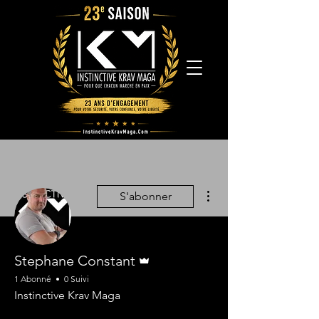
Plus d'actions
S'abonner
Administrateur
Stephane Constant
1 Abonné
0 Suivi
Instinctive Krav Maga