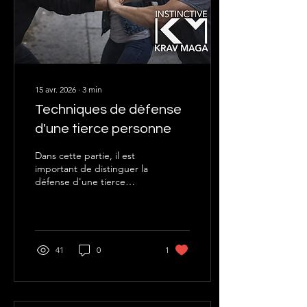
attaque survient très
rarement dans un dojo,
avec un adversaire...
15 avr. 2026
∙
3
min
Techniques de défense
d'une tierce personne
Dans cette partie, il est
important de distinguer la
défense d'une tierce
personne, d'un proche
comme celle d'un inconnu,
des techniques de
protections rapprochées
professionnelles armées ou
41
0
1
non au profit d'un "client".
La question de la sécurité
des individus se pose dans
des contextes très variés,