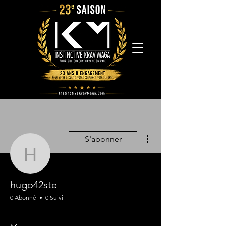
Plus d'actions
S'abonner
hugo42ste
hugo42ste
0 Abonné
0 Suivi