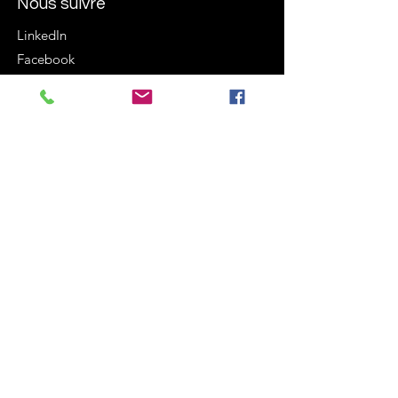
Nous suivre
LinkedIn
Facebook
Instagram
Termes et conditions
Politique de cookies
Mentions légales
Politique de confidentialité