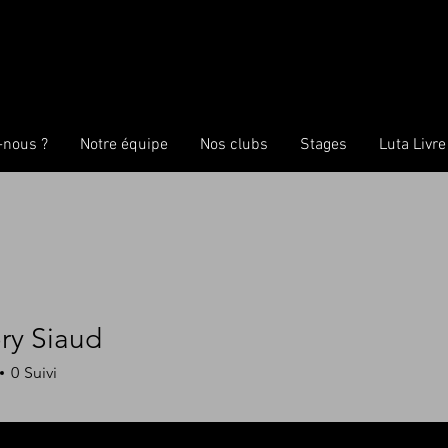
nous ?
Notre équipe
Nos clubs
Stages
Luta Livre
ry Siaud
0
Suivi