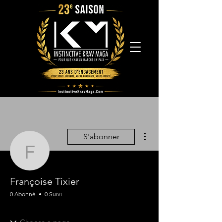
Plus d'actions
S'abonner
Françoise Tixier
Françoise Tixier
0 Abonné
0 Suivi