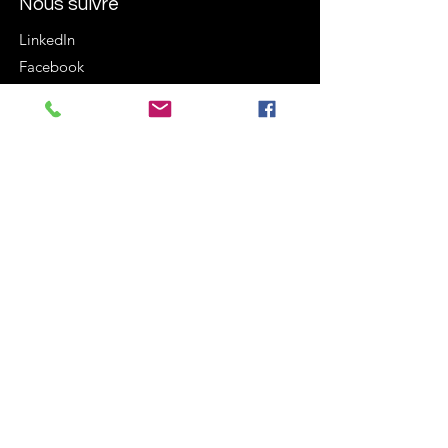
Nous suivre
LinkedIn
Facebook
Instagram
Termes et conditions
Politique de cookies
Mentions légales
Politique de confidentialité