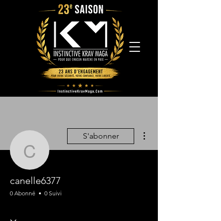
Plus d'actions
S'abonner
canelle6377
canelle6377
0 Abonné
0 Suivi